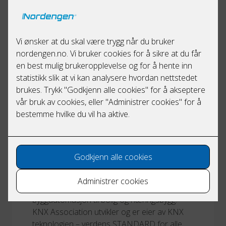
StartBANK
StartBANK er et felles leverandørregister og
bransjenettverk for bygg og anlegg samt
forvaltning av eiendom. Det er Achilles som
administrerer StartBANK som brukes av
bransjen til å validere og sjekke
samarbeidspartnere.
KNX er det eneste globale standarden for
byggautomasjon til bolig og næringsbygg.
KNX Association utvikler og er eier av KNX
teknologien – verdens STANDARD for alle