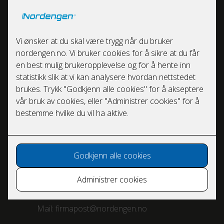
Nordengen er en del av
ElteraGruppen
Ta kontakt
Nordengen AS
Nannestadvegen 220
2030 Nannestad
Tel:
63 99 99 50
Mail:
firmapost@nordengen.no