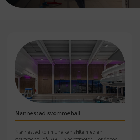
Nannestad svømmehall
Nannestad kommune kan skilte med en 
svømmehall på 3.661 kvadratmeter. Her finnes 