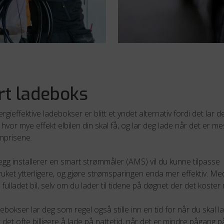
t ladeboks
gieffektive ladebokser er blitt et yndet alternativ fordi det lar d
or mye effekt elbilen din skal få, og lar deg lade når det er mes
ømprisene.
legg installerer en smart strømmåler (AMS) vil du kunne tilpasse
uket ytterligere, og gjøre strømsparingen enda mer effektiv. Me
a fulladet bil, selv om du lader til tidene på døgnet der det koster 
bokser lar deg som regel også stille inn en tid for når du skal l
 det ofte billigere å lade på nattetid, når det er mindre pågang på