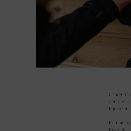
Charge Lit
den passer
Equalizer.
Kombinerer
fasebalans