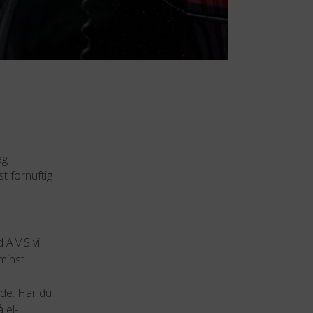
eg
t fornuftig
d AMS vil
minst.
ade. Har du
 el-