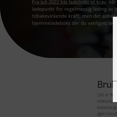
Fra juli 2022 ble ladeboks et krav
, nå
ladepunkt for regelmessig lading av bi
tilbakevirkende kraft, men det anbefal
hjemmeladeboks der du vanligvis lad
Bruk
Det er fle
stikkontakt
belastninge
igjen resu