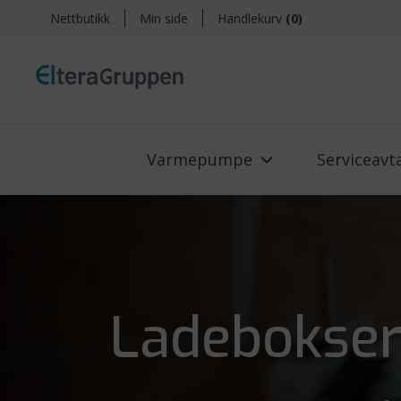
Nettbutikk
Min side
Handlekurv
(
0
)
Varmepumpe
Serviceavt
Ladebokse