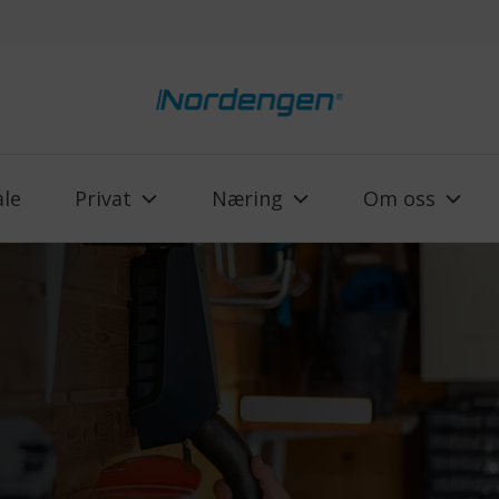
ale
Privat
Næring
Om oss
r