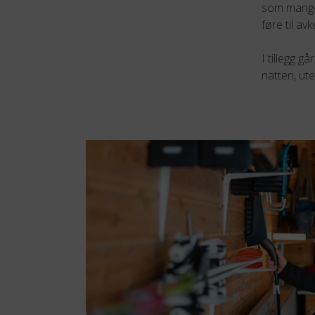
som mange 
føre til av
I tillegg 
natten, ut