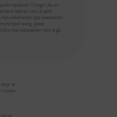
purte nyhetene i Charge Lite, er
trollere laderen uten å være
 Du Kan enkelt koble opp ladeboksen
rte/stoppe lading, sjekke
se/låse opp ladekabelen uten å gå
betyr at
som Easee
tid vet