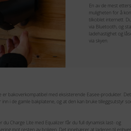
En av de mest etters
muligheten for å kon
tilkoblet internett.
via Bluetooth, og sta
ladehastighet og lå
via skyen.
e er bakoverkompatibel med eksisterende Easee-produkter. Det 
 inn i de gamle bakplatene, og at den kan bruke tilleggsutstyr 
 du Charge Lite med Equalizer får du full dynamisk last- og
ering mot resten av boligen. Det innebærer at laderen til enhver 