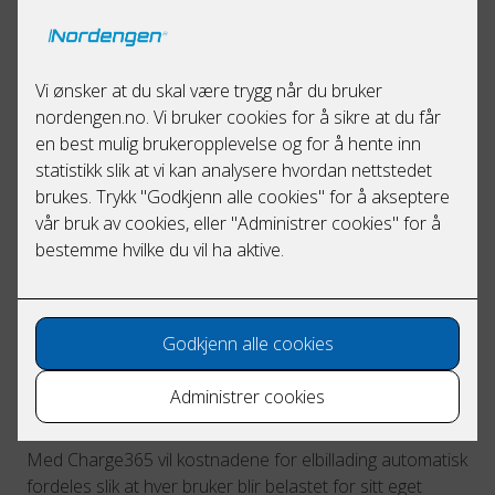
Unike skaleringsmuligheter
med en enkel kurs og strømkabel
delt infrastruktur, utvid når behovet
øker
enkel oppskalering i sikringsskapet
Innebygget strømmåler gir nøyaktig forbruk,
felles garasje eller parkeringsplass kan
tildeles og betales av hver bruker.
Med betalingstjenesten Charge365 får du en
komplett løsning for fakturering, drift og
support av ditt ladesystem fra ZAPTEC.
Charge 365
Med Charge365 vil kostnadene for elbillading automatisk
fordeles slik at hver bruker blir belastet for sitt eget