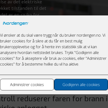
lse av det elektriske
kket tilstanden til det
det er en risiko for
troll reduserer faren for brann i