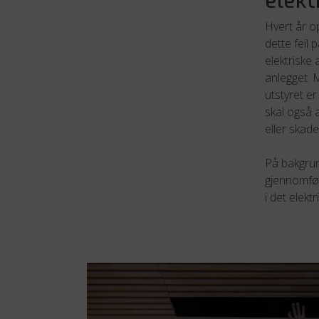
elekt
Hvert år o
dette feil 
elektriske 
anlegget. 
utstyret er
skal også 
eller skad
På bakgrun
gjennomføre
i det elekt