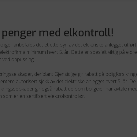
 penger med elkontroll!
oliger anbefales det et ettersyn av det elektriske anlegget utført
elektrofirma minimum hvert 5. år. Dette er spesielt viktig på eldre
er ved oppussing.
kringsselskaper, deriblant Gjensidige gir rabatt på boligforsikrin
tere autorisert sjekk av det elektriske anlegget hvert 5. år. De 
ikringsselskaper gir også rabatt dersom boligeier har avtale me
som er en sertifisert elektrokontrollør.