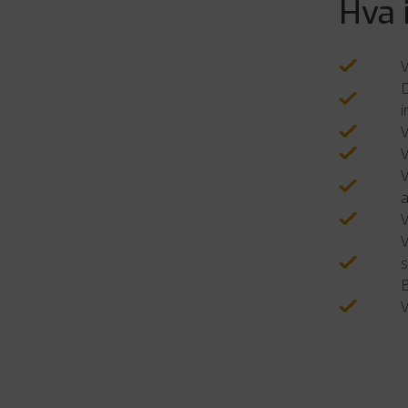
Hva 
V
D
i
V
V
V
a
V
V
s
V