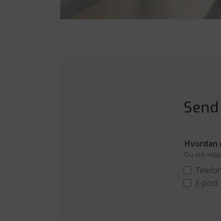
Send
Hvordan ø
Du må velge 
Telefo
E-post