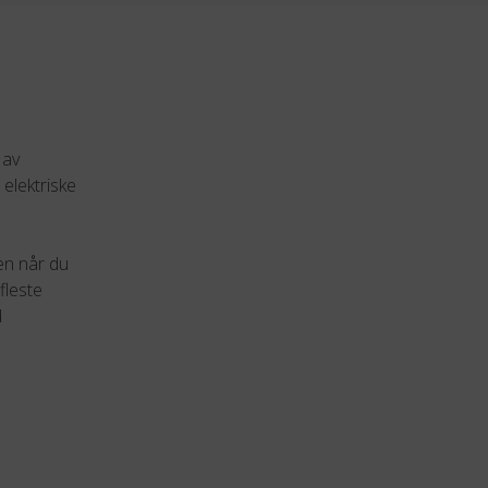
 av
 elektriske
gen når du
fleste
d