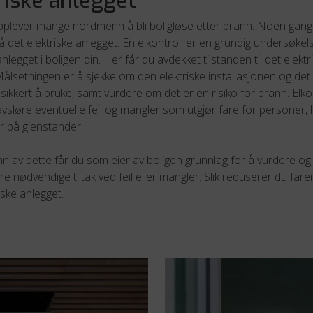
riske anlegget
pplever mange nordmenn å bli boligløse etter brann. Noen gang
på det elektriske anlegget. En elkontroll er en grundig undersøkel
anlegget i boligen din. Her får du avdekket tilstanden til det elektr
Målsetningen er å sjekke om den elektriske installasjonen og det 
 sikkert å bruke, samt vurdere om det er en risiko for brann. Elko
avsløre eventuelle feil og mangler som utgjør fare for personer,
er på gjenstander.
n av dette får du som eier av boligen grunnlag for å vurdere og
 nødvendige tiltak ved feil eller mangler. Slik reduserer du far
riske anlegget.