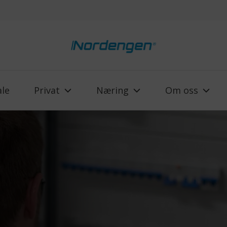
ale
Privat
Næring
Om oss