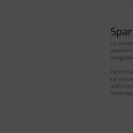
Spar
For privatb
autorisert 
anlegg ell
Flere forsi
kan dokumen
andre fors
Nordengen 