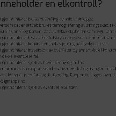
inneholder en elkontroll?
i gjennomfører isolasjonsmåling av hele el-anlegget.
ersom det er aktuelt brukes termografering av sikringsskap, tek
nstallasjoner og kurser, for å avdekke skjulte feil som avgir varme
i gjennomfører test av jordfeilsbrytere og eventuell jordfeilsvarsl
i gjennomfører kontinuitetsmål av jording på utvalgte kurser.
i gjennomfører inspeksjon av overflater og annen visuell kontroll
vdekke eventuelle feil.
i gjennomfører sjekk av hovedsikring og inntak.
i utarbeider en rapport som beskriver evt. feil og mangler i insta
amt kommer med forslag til utbedring. Rapporten legges over til
Boligmappa.no
i gjennomfører sjekk av eventuell elbillader.