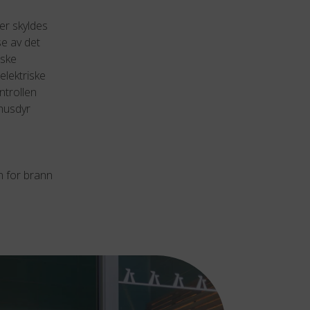
er skyldes
se av det
iske
elektriske
ntrollen
 husdyr
en for brann