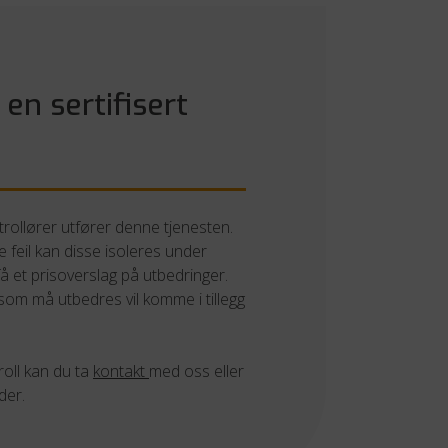
 en sertifisert
trollører utfører denne tjenesten.
ge feil kan disse isoleres under
 få et prisoverslag på utbedringer.
 som må utbedres vil komme i tillegg
oll kan du ta
kontakt
med oss eller
der.