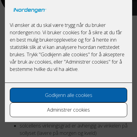
Hvordan fungerer solceller?
Solceller omgjør energien i sollyset til elektrisk energi.
Solcellene tar til seg sollyset og gir en elektrisk ladning. Vi
kan utnytte denne ladningen fordi solcellene har ledere
som fungerer som positiv og negativ pol – lik et batteri.
Spenningen er konstant når solcellene blir påvirket av
intensiteten i sollyset. Av den grunn påvirkes den
elektriske effekten av
hvor sterkt lyset er
tiden på døgnet
været, det er bedre med lav temperatur enn høy
solcellens virkningsgrad er avhengig av vinkelen på
sollyset (lavere på morgen og kveld)