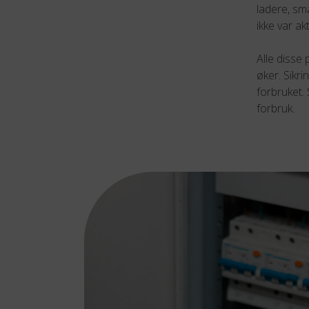
ladere, sm
ikke var akt
Alle disse 
øker. Sikr
forbruket. 
forbruk.