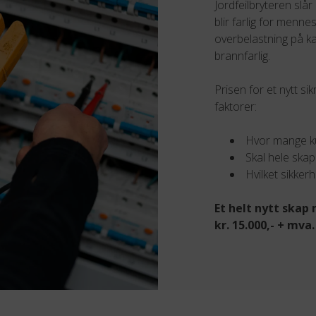
Jordfeilbryteren slå
blir farlig for menn
overbelastning på 
brannfarlig.
Prisen for et nytt si
faktorer:
Hvor mange ku
Skal hele skape
Hvilket sikker
Et helt nytt skap 
kr. 15.000,- + mva.