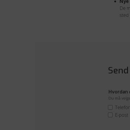
Nye 
De me
sted 
Send
Hvordan ø
Du må velge 
Telefo
E-post