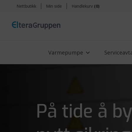
Nettbutikk
Min side
Handlekurv
(
0
)
Varmepumpe
Serviceavt
På tide å by