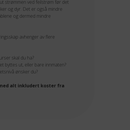
r ut strømmen ved feilstrøm før det
esker og dyr. Det er også mindre
kablene og dermed mindre
kringsskap avhenger av flere
rser skal du ha?
t byttes ut, eller bare innmaten?
hetsnivå ønsker du?
med alt inkludert koster fra