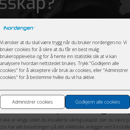
gsskap?
, og du slipper å bytte
for bør du bytte sikringsska
 ikke er lenge siden du installerte sikringsskapet, bør du være på
s har økt belastningen på det elektriske anlegget ved å installer