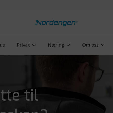
ale
Privat
Næring
Om oss
tte til