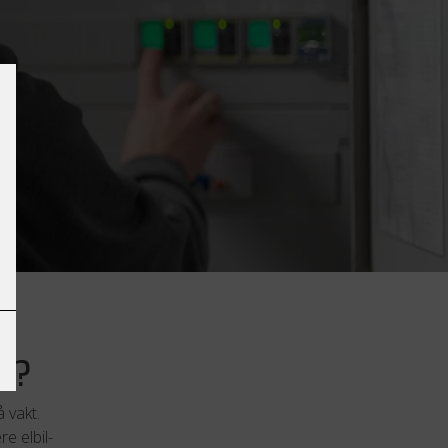
p?
 vakt.
e elbil-