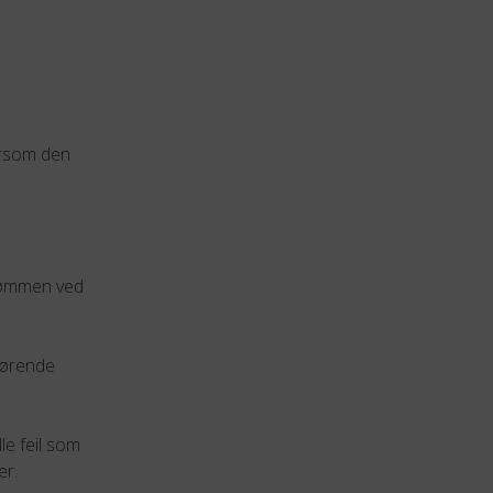
ersom den
strømmen ved
gjørende
le feil som
er.