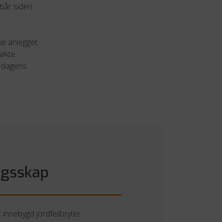
tiår siden
ske anlegget
 økte
r dagens
ngsskap
 innebygd jordfeilbryter.