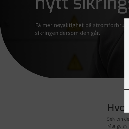
nytt sikrin
Få mer nøyaktighet på strømforbruket
sikringen dersom den går.
Hvor
Selv om det
Mange av os