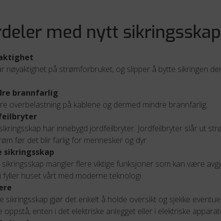
rdeler med nytt sikringsskap
aktighet
r nøyaktighet på strømforbruket, og slipper å bytte sikringen d
re brannfarlig
re overbelastning på kablene og dermed mindre brannfarlig.
feilbryter
sikringsskap har innebygd jordfeilbryter. Jordfeilbryter slår ut 
trøm før det blir farlig for mennesker og dyr.
e sikringsskap
 sikringsskap mangler flere viktige funksjoner som kan være av
i fyller huset vårt med moderne teknologi.
ere
 sikringsskap gjør det enkelt å holde oversikt og sjekke eventuel
 oppstå, enten i det elektriske anlegget eller i elektriske apparat