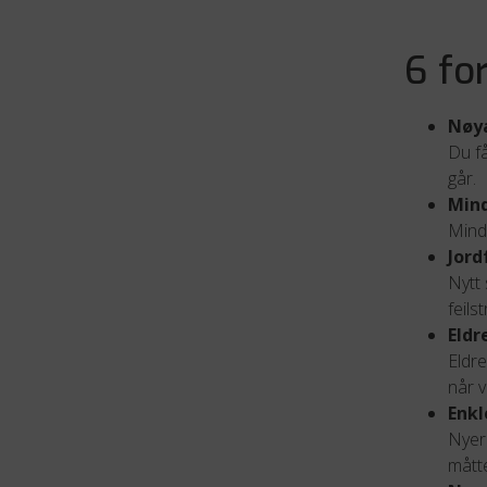
6 fo
Nøy
Du få
går.
Mind
Mind
Jord
Nytt 
feils
Eldr
Eldre
når v
Enkl
Nyere
måtte