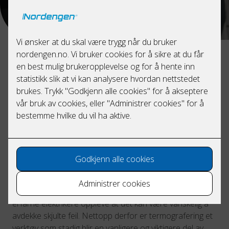
Hva er termografi?
Termografering er en metode som tar ibruk kamera med
infrarød teknikk for å avdekke skjulte feil ved el-anlegg.
Ved gjennomføring av termografering av det elektriske
anlegget, benytter vi termografikamera. Termografering
er en effektiv metode for å avdekke svakheter i det
elektriske anlegg i en tidlig fase. Vi identifiserer tilløp til
varmegang eller andre uønskede hendelser før det
utgjør en fare.
I møte med mer anvanserte elektriske anlegg kan selv
erfarne elektrikere oppleve at det kan være vanskelig å
avdekke skjulte feil. Nettopp derfor er termografering et
verktøy som stadig blir en vanligere og viktigere del av