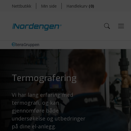
Nettbutikk
Min side
Handlekurv
(
0
)
Termografering
Vi har lang erfaring med
termografi, og kan
gjennomføre både
undersøkelse og utbedringer
på dine el-anlegg.