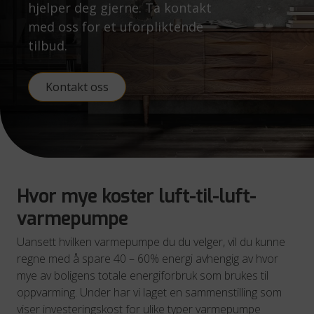
hjelper deg gjerne. Ta kontakt
med oss for et uforpliktende
tilbud.
Kontakt oss
Hvor mye koster luft-til-luft-
varmepumpe
Uansett hvilken varmepumpe du du velger, vil du kunne
regne med å spare 40 – 60% energi avhengig av hvor
mye av boligens totale energiforbruk som brukes til
oppvarming. Under har vi laget en sammenstilling som
viser investeringskost for ulike typer varmepumpe