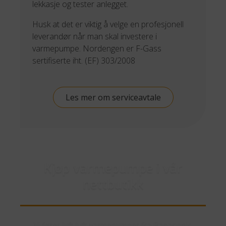
lekkasje og tester anlegget.
Husk at det er viktig å velge en profesjonell
leverandør når man skal investere i
varmepumpe. Nordengen er F-Gass
sertifiserte iht. (EF) 303/2008
Les mer om serviceavtale
Kjøp varmepumpe i vår
nettbutikk
Vi fører luft-luft-varmepumper fra Panasonic,