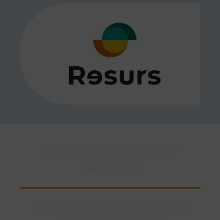
Kjøp varmepumpe i vår
nettbutikk
Vi fører luft-luft-varmepumper fra Panasonic,
Toshiba, Mitsubishi og Fujitsu.