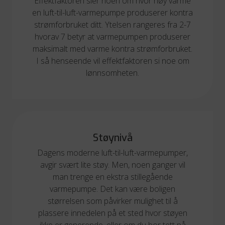
Effektfaktoren sier noen om hvor høy varme
en luft-til-luft-varmepumpe produserer kontra
strømforbruket ditt. Ytelsen rangeres fra 2-7
hvorav 7 betyr at varmepumpen produserer
maksimalt med varme kontra strømforbruket.
I så henseende vil effektfaktoren si noe om
lønnsomheten.
Støynivå
Dagens moderne luft-til-luft-varmepumper,
avgir svært lite støy. Men, noen ganger vil
man trenge en ekstra stillegående
varmepumpe. Det kan være boligen
størrelsen som påvirker mulighet til å
plassere innedelen på et sted hvor støyen