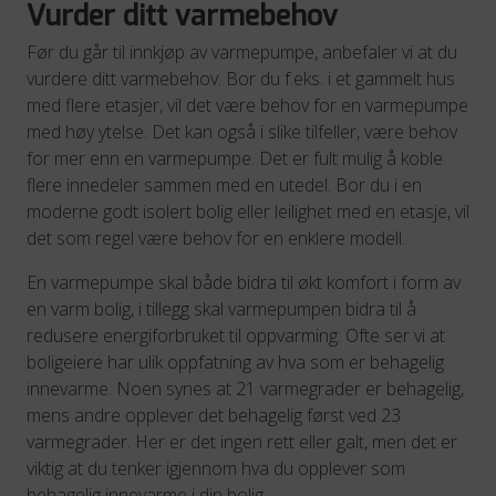
Vurder ditt varmebehov
Før du går til innkjøp av varmepumpe, anbefaler vi at du
vurdere ditt varmebehov. Bor du f.eks. i et gammelt hus
med flere etasjer, vil det være behov for en varmepumpe
med høy ytelse. Det kan også i slike tilfeller, være behov
for mer enn en varmepumpe. Det er fult mulig å koble
flere innedeler sammen med en utedel. Bor du i en
moderne godt isolert bolig eller leilighet med en etasje, vil
det som regel være behov for en enklere modell.
En varmepumpe skal både bidra til økt komfort i form av
en varm bolig, i tillegg skal varmepumpen bidra til å
redusere energiforbruket til oppvarming. Ofte ser vi at
boligeiere har ulik oppfatning av hva som er behagelig
innevarme. Noen synes at 21 varmegrader er behagelig,
mens andre opplever det behagelig først ved 23
varmegrader. Her er det ingen rett eller galt, men det er
viktig at du tenker igjennom hva du opplever som
behagelig innevarme i din bolig.