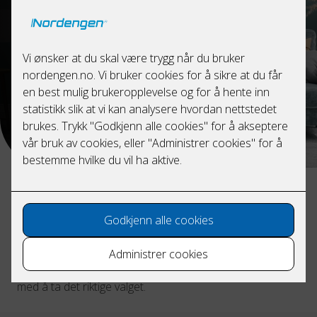
spørsmålene under eller da
kan ta kontakt med oss, så
hjelper vi deg.
Kontakt oss
Spørsmål ved kjøp av
varmepumpe
Under finner du spørsmål vi anbefaler du svarer på før
du kjøper luft-til-luft-varmepumpe. Svarene vil hjelpe deg
med å ta det riktige valget.