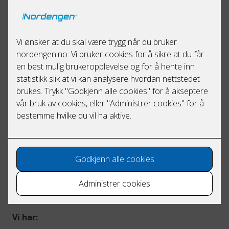
serviceavtaler. Nordengen er en fagsterk
elektropartner som ikke bare gjennomfører
internkontroller, men også hjelper deg med
drift og vedlikehold. Avhengig av din bedrifts
bransje, størrelse og behov, setter vi opp en
tilpasset serviceavtale for deg.
Serviceavtalen inkluderer jevnlige
internkontroller, samt andre nyttige tjenester.
Vi kan eksempelvis bistå i å lage en plan for å
utbedre sikkerheten eller komforten på
arbeidsplassen.
Vi setter vår stolthet i å være en allsidig elektropartner
med bred erfaring, som setter akkurat dine behov og
dine utfordringer i fokus.
Vi har: