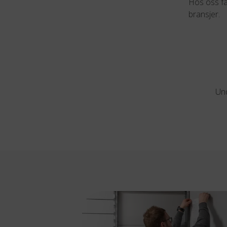
Hos oss få
bransjer.
Und