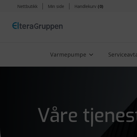
Nettbutikk
Min side
Handlekurv
(
0
)
Varmepumpe
Serviceavt
Våre tjenes