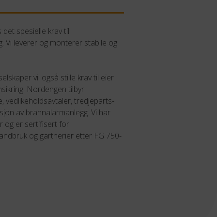
 det spesielle krav til
. Vi leverer og monterer stabile og
elskaper vil også stille krav til eier
nsikring. Nordengen tilbyr
e, vedlikeholdsavtaler, tredjeparts-
lasjon av brannalarmanlegg. Vi har
og er sertifisert for
andbruk og gartnerier etter FG 750-