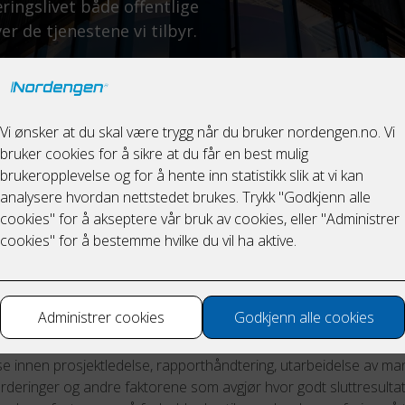
ingslivet både offentlige
er de tjenestene vi tilbyr.
ge brikker som skal passe sammen i store byggeprosjekter. Vå
sulenter kan behandle alle deler av det elektriske anlegget, og
idsoppgavene er anbudsbeskrivelse, mengdebeskrivelse og
ektering.
ulentene våre har praktisk erfaring fra elektrofaget, ved siden 
 innen prosjektledelse, rapporthåndtering, utarbeidelse av ma
urderinger og andre faktorene som avgjør hvor godt sluttresultate