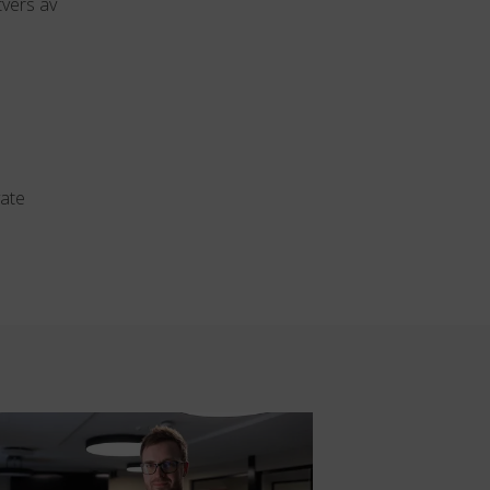
tvers av
vate