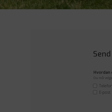
Send
Hvordan ø
Du må velge 
Telefo
E-post