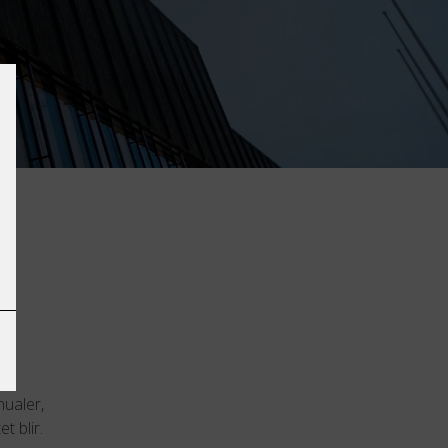
re
av
nualer,
t blir.