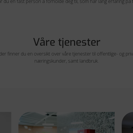
r du en fast person å forholde deg til, som har lang erfaring på 
Våre tjenester
er finner du en oversikt over våre tjenester til offentlige- og pri
næringskunder, samt landbruk.