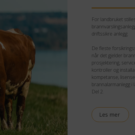
For landbruket stilles
brannvarslingsanlegg
driftssikre anlegg.
De fleste forsikringss
når det gjelder bran
prosjektering, servic
kontroller og instal
kompetanse, lisenser 
brannalarmanlegg i l
Del 2.
Les mer 