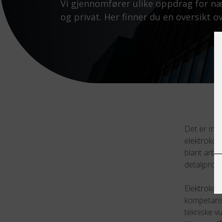
Vi gjennomfører ulike oppdrag for nær
og privat. Her finner du en oversikt ov
Det er man
elektrokon
blant arbe
detaljprosj
Elektrokons
kompetanse
tekniske v